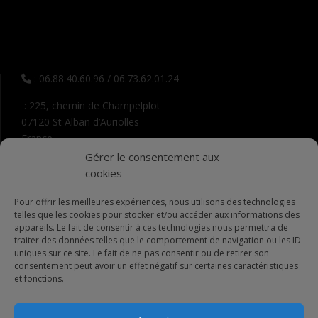
: 06.88.40.60.96 / 06.73.62.01.24
: 225, chemin de Champelplot
07120 St Alban d’Auriolles
France
Gérer le consentement aux
: contact @ lemasdelaperouse.fr
cookies
Pour offrir les meilleures expériences, nous utilisons des technologies
telles que les cookies pour stocker et/ou accéder aux informations des
appareils. Le fait de consentir à ces technologies nous permettra de
traiter des données telles que le comportement de navigation ou les ID
uniques sur ce site. Le fait de ne pas consentir ou de retirer son
consentement peut avoir un effet négatif sur certaines caractéristiques
et fonctions.
S.LEPROVOST Création de site internet
sur VANNES – LORIENT
– QUIMPER.