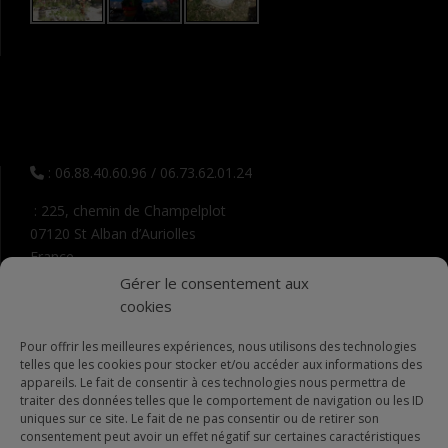
: 06.88.40.60.96 / 06.73.62.01.24
: 225, chemin de Champelplot
07120 St Alban d’Auriolles
France
Gérer le consentement aux
: contact @ lemasdelaperouse.fr
cookies
Pour offrir les meilleures expériences, nous utilisons des technologies
telles que les cookies pour stocker et/ou accéder aux informations des
appareils. Le fait de consentir à ces technologies nous permettra de
traiter des données telles que le comportement de navigation ou les ID
uniques sur ce site. Le fait de ne pas consentir ou de retirer son
consentement peut avoir un effet négatif sur certaines caractéristiques