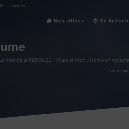
lban d'Auriolles
Nos villas
En Ardèch
aume
Le mas de la PEROUSE - Villas et Mobil-Home en Ardèch
ban
-
Home