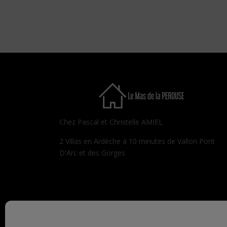
Chez Pascal et Christelle AMIEL
2 Villas en Ardèche à 10 minutes de Vallon Pont
D'Arc et des Gorges