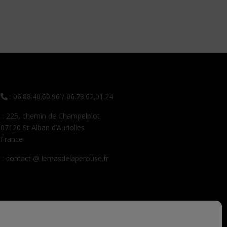
: 06.88.40.60.96 / 06.73.62.01.24
: 225, chemin de Champelplot
07120 St Alban d’Auriolles
France
: contact @ lemasdelaperouse.fr