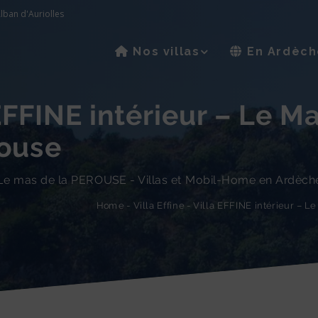
lban d'Auriolles
Nos villas
En Ardèch
EFFINE intérieur – Le M
rouse
Le mas de la PEROUSE - Villas et Mobil-Home en Ardèch
Villa EFFINE intérieur – L
-
Villa Effine
-
Home