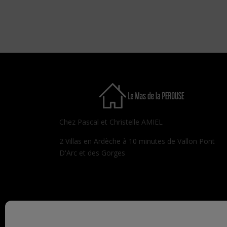
Chez Pascal et Christelle AMIEL
2 Villas en Ardèche à 10 minutes de Vallon Pont
D'Arc et des Gorges