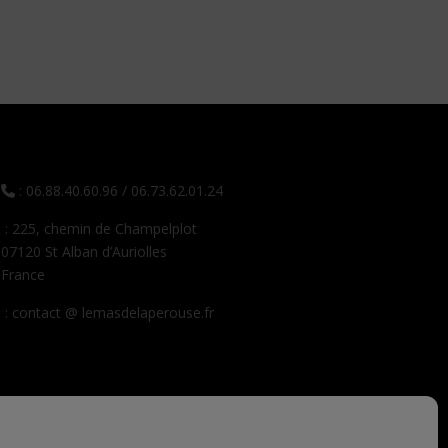
: 06.88.40.60.96 / 06.73.62.01.24
: 225, chemin de Champelplot
07120 St Alban d’Auriolles
France
: contact @ lemasdelaperouse.fr